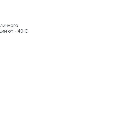
зличного
ии от - 40 С