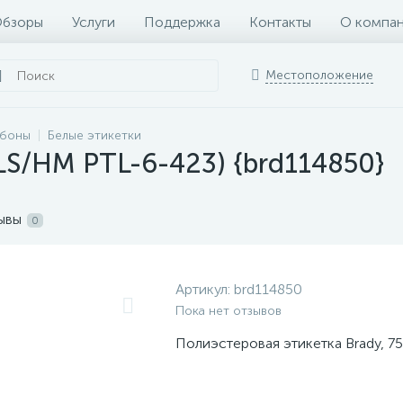
бзоры
Услуги
Поддержка
Контакты
О компа
Местоположение
ббоны
Белые этикетки
LS/HM PTL-6-423) {brd114850}
ывы
0
Артикул:
brd114850
Пока нет отзывов
Полиэстеровая этикетка Brady, 750