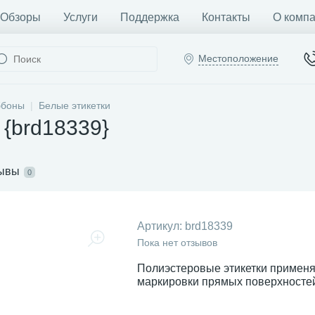
Обзоры
Услуги
Поддержка
Контакты
О комп
Местоположение
ббоны
Белые этикетки
 {brd18339}
ывы
0
Артикул:
brd18339
Пока нет отзывов
Полиэстеровые этикетки примен
маркировки прямых поверхносте