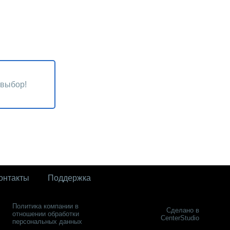
 выбор!
онтакты
Поддержка
Политика компании в
Сделано в
отношении обработки
CenterStudio
персональных данных