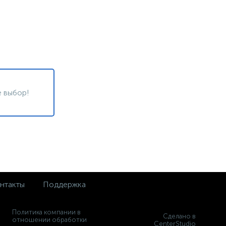
 выбор!
нтакты
Поддержка
Политика компании в
Сделано в
отношении обработки
CenterStudio