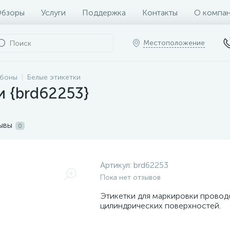
бзоры
Услуги
Поддержка
Контакты
О компа
Местоположение
ббоны
Белые этикетки
и {brd62253}
ывы
0
Артикул:
brd62253
Пока нет отзывов
Этикетки для маркировки провод
цилиндрических поверхностей.