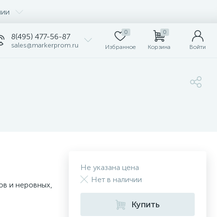
нии
0
0
8(495) 477-56-87
sales@markerprom.ru
Избранное
Корзина
Войти
Не указана цена
Нет в наличии
ов и неровных,
Купить