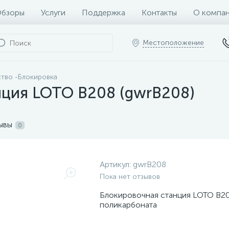
бзоры
Услуги
Поддержка
Контакты
О компа
Местоположение
тво -Блокировка
нция LOTO В208 (gwrВ208)
ывы
0
Артикул:
gwrВ208
Пока нет отзывов
Блокировочная станция LOTO В20
поликарбоната