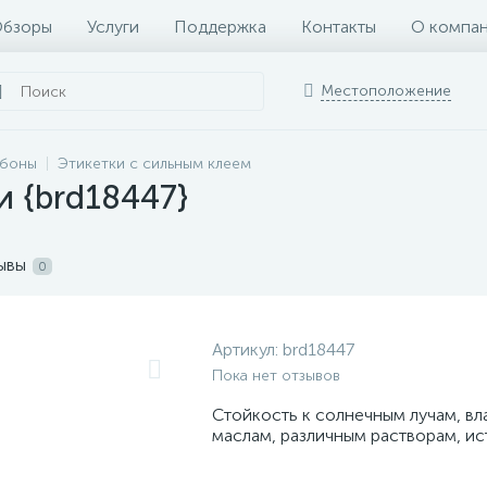
бзоры
Услуги
Поддержка
Контакты
О компа
Местоположение
ббоны
Этикетки с сильным клеем
и {brd18447}
ывы
0
Артикул:
brd18447
Пока нет отзывов
Стойкость к солнечным лучам, вл
маслам, различным растворам, ис