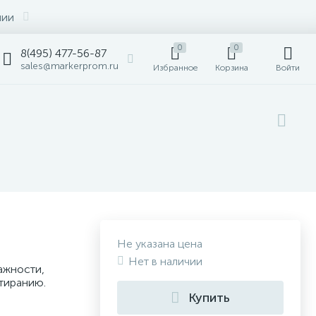
нии
0
0
8(495) 477-56-87
sales@markerprom.ru
Избранное
Корзина
Войти
Не указана цена
Нет в наличии
ажности,
тиранию.
Купить