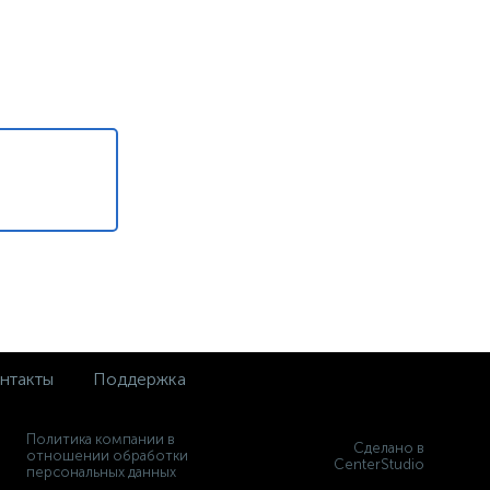
нтакты
Поддержка
Политика компании в
Сделано в
отношении обработки
CenterStudio
персональных данных