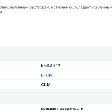
слам,различным растворам, истиранию, обладает усиленным
м
brd18447
Brady
США
прямые поверхности