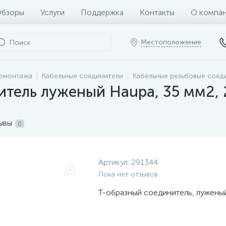
бзоры
Услуги
Поддержка
Контакты
О компа
Местоположение
ромонтажа
Кабельные соединители
Kабельные резьбовые соед
итель луженый Haupa, 35 мм2,
ывы
0
Артикул:
291344
Пока нет отзывов
Т-образный соединитель, лужены