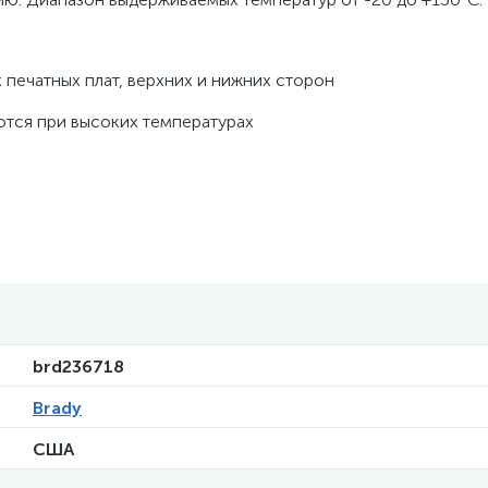
печатных плат, верхних и нижних сторон
ются при высоких температурах
brd236718
Brady
США