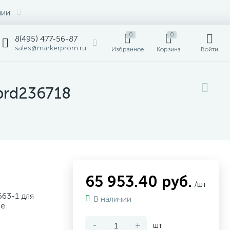
нии
0
0
8(495) 477-56-87
sales@markerprom.ru
Избранное
Корзина
Войти
brd236718
65 953.40 руб.
/шт
563-1 для
В наличии
е.
-
+
шт