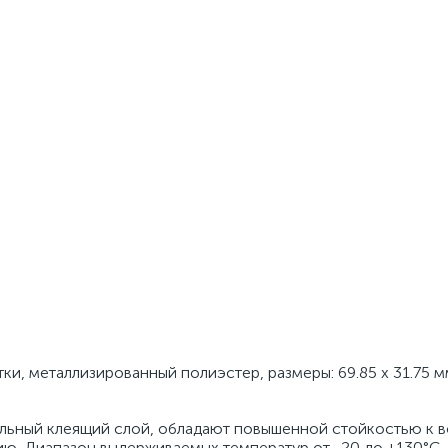
ки, металлизированный полиэстер, размеры: 69.85 x 31.75 м
льный клеящий слой, обладают повышенной стойкостью к 
ию. Диапазон выдерживаемых температур от -20 до +130°С.