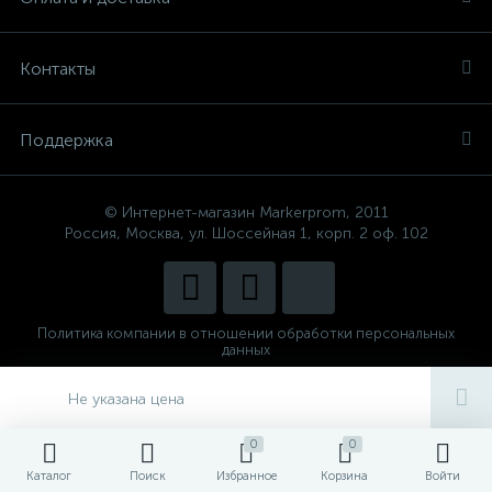
Контакты
Поддержка
© Интернет-магазин Markerprom, 2011
Россия, Москва, ул. Шоссейная 1, корп. 2 оф. 102
Политика компании в отношении обработки персональных
данных
Сделано в
CenterStudio
Не указана цена
0
0
Каталог
Поиск
Избранное
Корзина
Войти