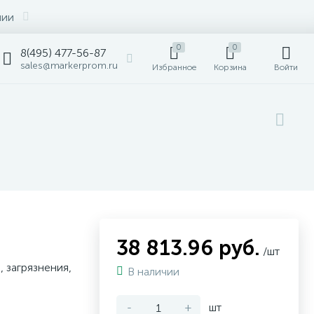
нии
0
0
8(495) 477-56-87
sales@markerprom.ru
Избранное
Корзина
Войти
38 813.96 руб.
/шт
 загрязнения,
В наличии
-
+
шт