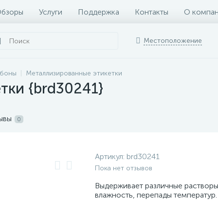
бзоры
Услуги
Поддержка
Контакты
О компа
Местоположение
ббоны
Металлизированные этикетки
тки {brd30241}
ывы
0
Артикул:
brd30241
Пока нет отзывов
Выдерживает различные растворы,
влажность, перепады температур.