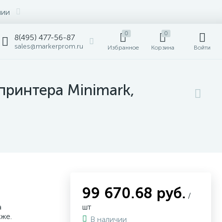
нии
0
0
8(495) 477-56-87
sales@markerprom.ru
Избранное
Корзина
Войти
принтера Minimark,
99 670.68 руб.
/
а
шт
аже.
В наличии