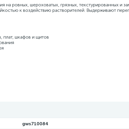
ия на ровных, шероховатых, грязных, текстурированных и з
ойкостью к воздействию растворителей. Выдерживают пере
 плат, шкафов и щитов
ования
ря
gws710084