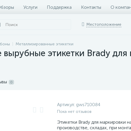
бзоры
Услуги
Поддержка
Контакты
О компа
Местоположение
ббоны
Металлизированные этикетки
вырубные этикетки Brady для 
ывы
0
Артикул:
gws710084
Пока нет отзывов
Этикетки Brady для маркировки н
производстве, складах, при монт