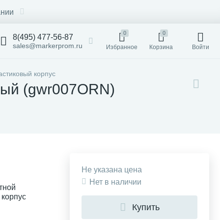
ании
0
0
8(495) 477-56-87
sales@markerprom.ru
Избранное
Корзина
Войти
астиковый корпус
вый (gwr007ORN)
Не указана цена
Нет в наличии
тной
 корпус
Купить