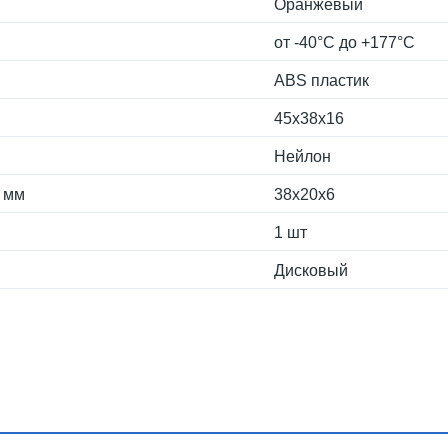
Оранжевый
от -40°С до +177°С
ABS пластик
45x38x16
Нейлон
, мм
38x20x6
1 шт
Дисковый