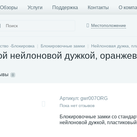
Обзоры
Услуги
Поддержка
Контакты
О комп
Местоположение
ство -Блокировка
Блокировочные замки
Нейлоновая дужка, пл
ой нейлоновой дужкой, оранже
ывы
0
Артикул:
gwr007ORG
Пока нет отзывов
Блокировочные замки со стандар
нейлоновой дужкой, пластиковый