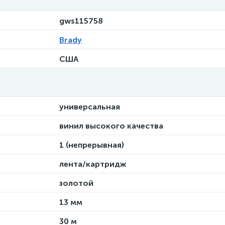
gws115758
Brady
США
универсальная
винил высокого качества
1 (непрерывная)
лента/картридж
золотой
13 мм
30 м