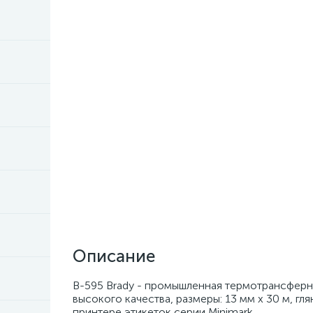
Описание
B-595 Brady - промышленная термотрансферна
высокого качества, размеры: 13 мм х 30 м, гля
принтере этикеток серии Minimark.