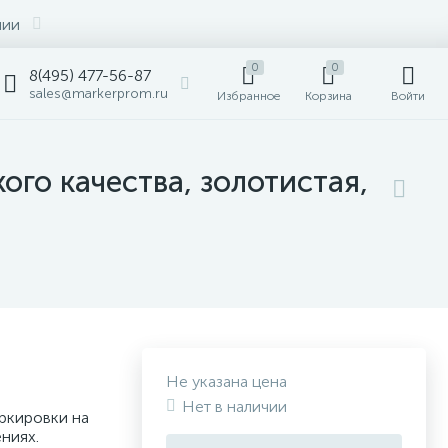
нии
0
0
8(495) 477-56-87
sales@markerprom.ru
Избранное
Корзина
Войти
го качества, золотистая,
Не указана цена
Нет в наличии
ркировки на
ниях.