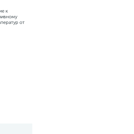
ие к
азивному
мператур от