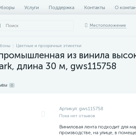
бзоры
Услуги
Поддержка
Контакты
О компа
Местоположение
ббоны
Цветные и прозрачные этикетки
 промышленная из винила высоко
ark, длина 30 м, gws115758
ывы
0
Артикул:
gws115758
Пока нет отзывов
Виниловая лента подходит для ма
производстве, на улице, в помеще