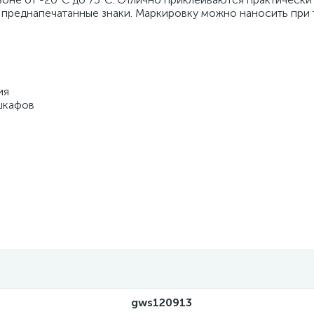
 преднапечатанные знаки. Маркировку можно наносить при
ия
шкафов
gws120913