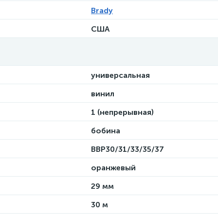
Brady
США
универсальная
винил
1 (непрерывная)
бобина
BBP30/31/33/35/37
оранжевый
29 мм
30 м