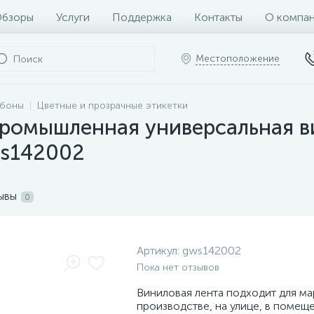
бзоры
Услуги
Поддержка
Контакты
О компа
Местоположение
ббоны
Цветные и прозрачные этикетки
ромышленная универсальная ви
ws142002
ывы
0
Артикул:
gws142002
Пока нет отзывов
Виниловая лента подходит для ма
производстве, на улице, в помеще