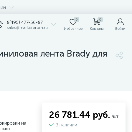
нии
0
0
8(495) 477-56-87
sales@markerprom.ru
Избранное
Корзина
Войти
ниловая лента Brady для
26 781.44 руб.
/шт
ркировки на
В наличии
ниях.