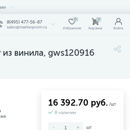
нии
0
0
8(495) 477-56-87
sales@markerprom.ru
Избранное
Корзина
Войти
 из винила, gws120916
16 392.70 руб.
/шт
а
В наличии
аже.
-
+
шт