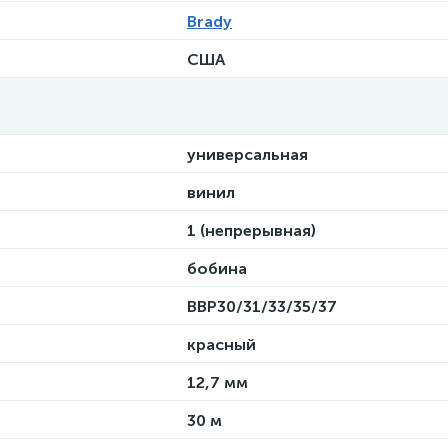
Brady
США
универсальная
винил
1 (непрерывная)
бобина
BBP30/31/33/35/37
красный
12,7 мм
30 м