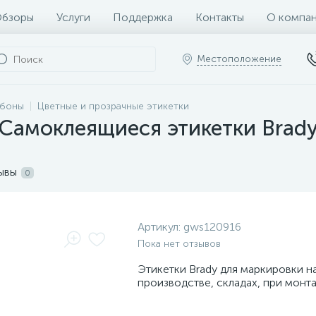
бзоры
Услуги
Поддержка
Контакты
О компа
Местоположение
ббоны
Цветные и прозрачные этикетки
Самоклеящиеся этикетки Brady
ывы
0
Артикул:
gws120916
Пока нет отзывов
Этикетки Brady для маркировки н
производстве, складах, при монт