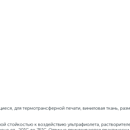
еся, для термотрансферной печати, виниловая ткань, разме
ой стойкостью к воздействию ультрафиолета, растворител
зоне от -20°C до 75°C. Отлично приклеиваются практически