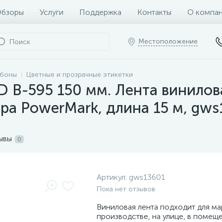
бзоры
Услуги
Поддержка
Контакты
О компа
Местоположение
ббоны
Цветные и прозрачные этикетки
 B-595 150 мм. Лента винилов
ера PowerMark, длина 15 м, gw
ывы
0
Артикул:
gws13601
Пока нет отзывов
Виниловая лента подходит для ма
производстве, на улице, в помеще