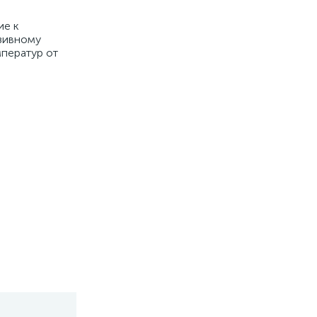
ие к
азивному
мператур от