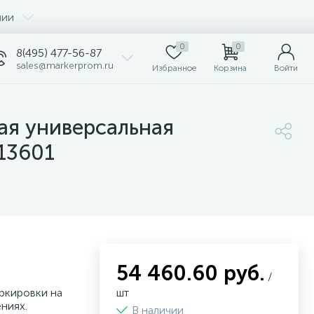
нии
0
0
8(495) 477-56-87
sales@markerprom.ru
Избранное
Корзина
Войти
ая универсальная
s13601
54 460.60 руб.
/
ркировки на
шт
ниях.
В наличии