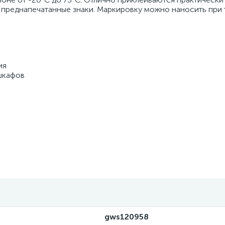
 преднапечатанные знаки. Маркировку можно наносить при
ия
шкафов
gws120958