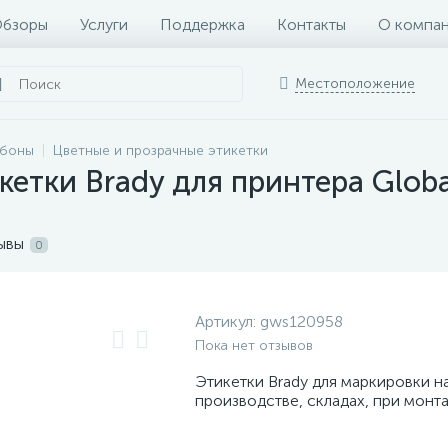
бзоры
Услуги
Поддержка
Контакты
О компа
Местоположение
ббоны
Цветные и прозрачные этикетки
етки Brady для принтера Glob
ывы
0
Артикул:
gws120958
Пока нет отзывов
Этикетки Brady для маркировки н
производстве, складах, при монт