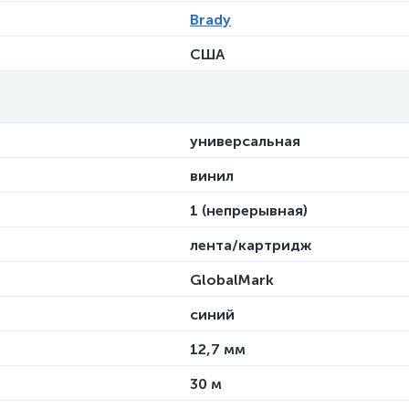
Brady
США
универсальная
винил
1 (непрерывная)
лента/картридж
GlobalMark
синий
12,7 мм
30 м