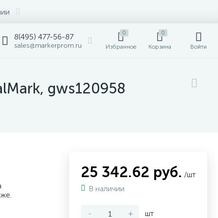
нии
0
0
8(495) 477-56-87
sales@markerprom.ru
Избранное
Корзина
Войти
alMark, gws120958
25 342.62 руб.
/шт
а
В наличии
аже.
-
+
шт