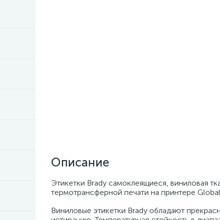
Описание
Этикетки Brady самоклеящиеся, виниловая ткань
термотрансферной печати на принтере Global
Виниловые этикетки Brady обладают прекрасн
истиранию. Температурная стойкость в диапа