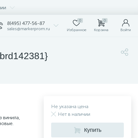
нии
0
0
8(495) 477-56-87
sales@markerprom.ru
Избранное
Корзина
Войти
{brd142381}
Не указана цена
Нет в наличии
 винила,
зовые.
Купить