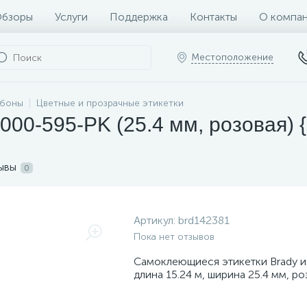
бзоры
Услуги
Поддержка
Контакты
О компа
Местоположение
ббоны
Цветные и прозрачные этикетки
00-595-PK (25.4 мм, розовая) 
ывы
0
Артикул:
brd142381
Пока нет отзывов
Самоклеющиеся этикетки Brady из
длина 15.24 м, ширина 25.4 мм, ро