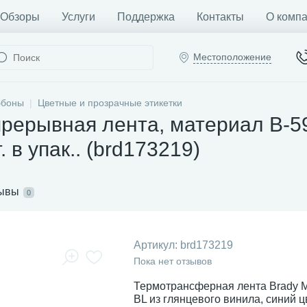
Обзоры
Услуги
Поддержка
Контакты
О комп
Местоположение
ббоны
Цветные и прозрачные этикетки
рерывная лента, материал B-59
 в упак.. (brd173219)
ывы
0
Артикул:
brd173219
Пока нет отзывов
Термотрансферная лента Brady 
BL из глянцевого винила, синий ц