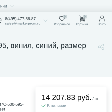
ании
0
0
8(495) 477-56-87
sales@markerprom.ru
Избранное
Корзина
Войти
5, винил, синий, размер
14 207.83 руб.
/шт
M7C-500-595-
В наличии
вет