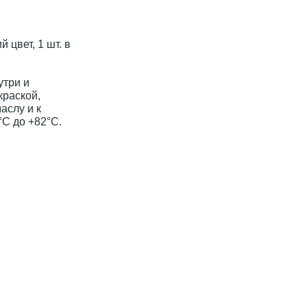
 цвет, 1 шт. в
утри и
краской,
аслу и к
C до +82°C.