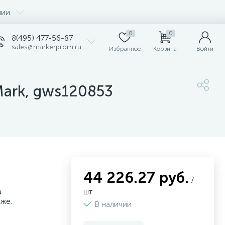
нии
0
0
8(495) 477-56-87
sales@markerprom.ru
Избранное
Корзина
Войти
Mark, gws120853
44 226.27 руб.
/
а
шт
аже.
В наличии