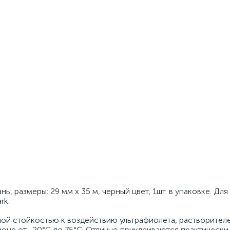
ь, размеры: 29 мм x 35 м, черный цвет, 1шт. в упаковке. Для
rk.
ой стойкостью к воздействию ультрафиолета, растворител
зоне от -20°C до 75°C. Отлично приклеиваются практически