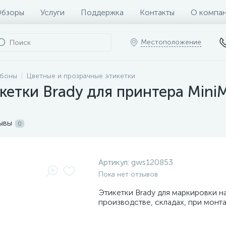
бзоры
Услуги
Поддержка
Контакты
О компа
Местоположение
ббоны
Цветные и прозрачные этикетки
етки Brady для принтера Mini
ывы
0
Артикул:
gws120853
Пока нет отзывов
Этикетки Brady для маркировки н
производстве, складах, при монт