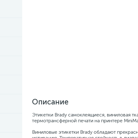
Описание
Этикетки Brady самоклеящиеся, виниловая ткан
термотрансферной печати на принтере MiniMa
Виниловые этикетки Brady обладают прекрасн
истиранию. Температурная стойкость в диапа