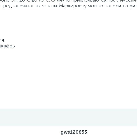
 преднапечатанные знаки. Маркировку можно наносить при
ия
шкафов
gws120853