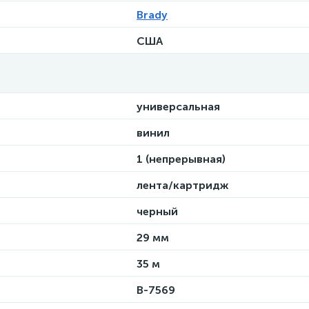
Brady
США
универсальная
винил
1 (непрерывная)
лента/картридж
черный
29 мм
35 м
B-7569