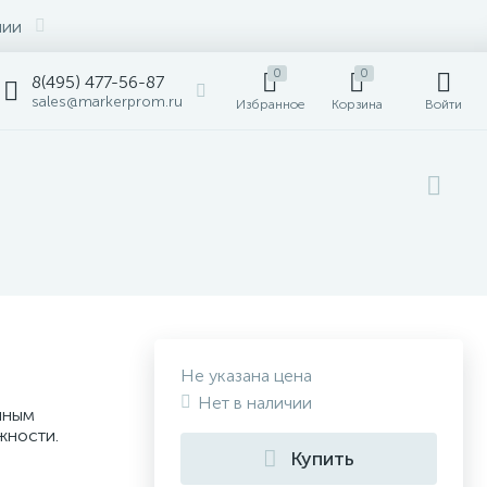
нии
0
0
8(495) 477-56-87
sales@markerprom.ru
Избранное
Корзина
Войти
Не указана цена
Нет в наличии
чным
жности.
Купить