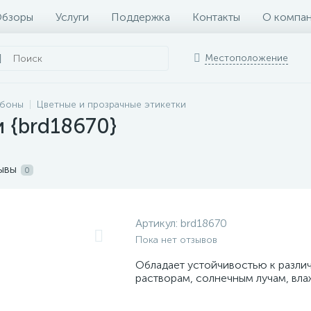
бзоры
Услуги
Поддержка
Контакты
О компа
Местоположение
ббоны
Цветные и прозрачные этикетки
и {brd18670}
ывы
0
Артикул:
brd18670
Пока нет отзывов
Обладает устойчивостью к разли
растворам, солнечным лучам, вла