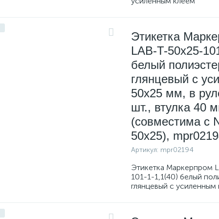
усиленным клеем
Этикетка Марк
LAB-T-50x25-101
белый полиэсте
глянцевый с уси
50х25 мм, в рул
шт., втулка 40 
(совместима с 
50x25), mpr0219
Артикул:
mpr02194
Этикетка Маркерпром L
101-1-1,1(40) белый по
глянцевый с усиленным