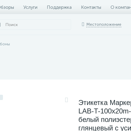
бзоры
Услуги
Поддержка
Контакты
О компа
Местоположение
ббоны
Этикетка Марк
LAB-T-100x20m-
белый полиэсте
глянцевый с уси