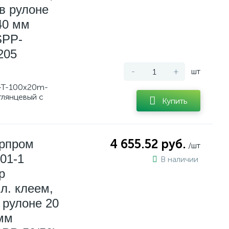
в рулоне
 40 мм
SPP-
205
-
+
шт
-T-100x20m-
глянцевый с
Купить
ерпром
4 655.52 руб.
/шт
01-1
В наличии
р
л. клеем,
 рулоне 20
 мм