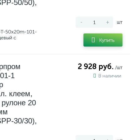
PP-50/50),
-
+
шт
-T-50x20m-101-
цевый с
Купить
ерпром
2 928 руб.
/шт
01-1
В наличии
р
л. клеем,
 рулоне 20
 мм
PP-30/30),