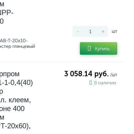
мм
NPP-
0
-
+
шт
AB-T-20x10-
эстер глянцевый
Купить
ерпром
3 058.14 руб.
/шт
-1-0,4(40)
В наличии
р
л. клеем,
оне 400
мм
T-20х60),