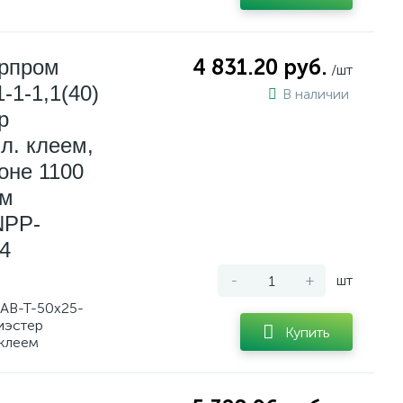
ерпром
4 831.20 руб.
/шт
-1-1,1(40)
В наличии
р
л. клеем,
оне 1100
мм
NPP-
4
-
+
шт
AB-T-50x25-
лиэстер
Купить
 клеем