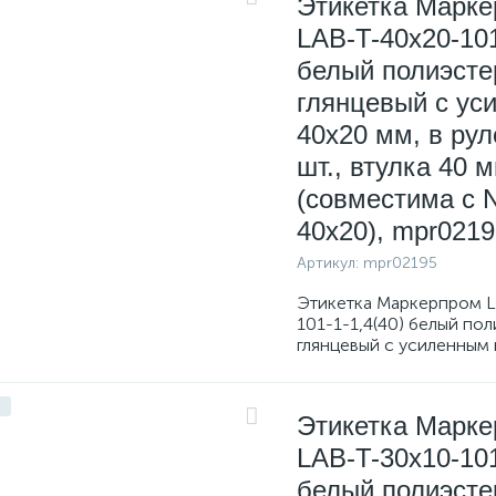
Этикетка Марк
LAB-T-40x20-101
белый полиэсте
глянцевый с уси
40х20 мм, в рул
шт., втулка 40 
(совместима с 
40x20), mpr0219
Артикул:
mpr02195
Этикетка Маркерпром L
101-1-1,4(40) белый по
глянцевый с усиленным
Этикетка Марк
LAB-T-30x10-101
белый полиэсте