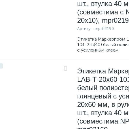
шт., втулка 40 
(совместима с 
20x10), mpr0219
Артикул:
mpr02190
Этикетка Маркерпром L
101-2-5(40) белый поли
с усиленным клеем
Этикетка Марк
LAB-T-20x60-101
белый полиэсте
глянцевый с уси
20х60 мм, в рул
шт., втулка 40 
(совместима NP