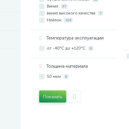
Винил
97
винил высокого качества
7
Нейлон
104
Нейлоновая ткань
1
Полипропилен
25
Температура эксплуатации
Полиэстер
239
полиэстер (без адгезива)
от -40°С до +120°С
8
8
полиэтилен
1
термоусадочная трубка
8
Толщина материала
50 мкм
8
Показать