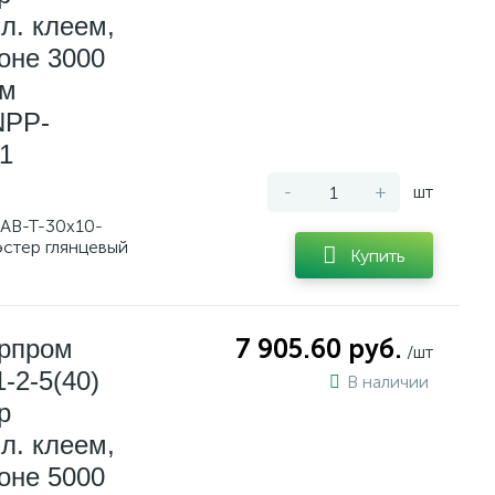
л. клеем,
оне 3000
мм
NPP-
1
-
+
шт
AB-T-30x10-
эстер глянцевый
Купить
ерпром
7 905.60 руб.
/шт
-2-5(40)
В наличии
р
л. клеем,
оне 5000