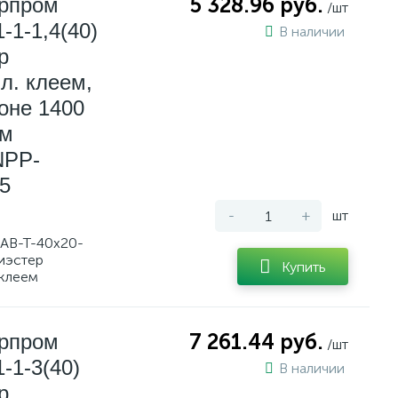
ерпром
5 328.96 руб.
/шт
-1-1,4(40)
В наличии
р
л. клеем,
оне 1400
мм
NPP-
5
-
+
шт
AB-T-40x20-
лиэстер
Купить
 клеем
ерпром
7 261.44 руб.
/шт
-1-3(40)
В наличии
р