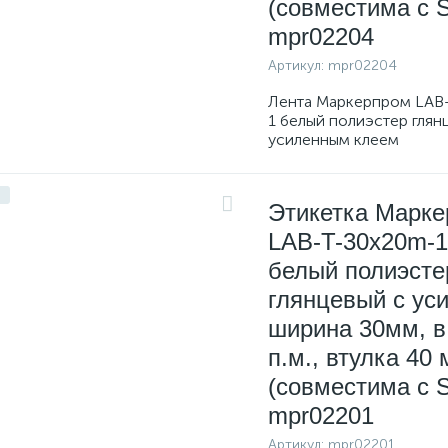
(совместима с S
mpr02204
Артикул:
mpr02204
Лента Маркерпром LAB
1 белый полиэстер глян
усиленным клеем
Этикетка Марк
LAB-T-30x20m-1
белый полиэсте
глянцевый с уси
ширина 30мм, в
п.м., втулка 40
(совместима с S
mpr02201
Артикул:
mpr02201