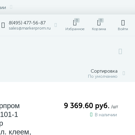
нии
0
0
8(495) 477-56-87
sales@markerprom.ru
Избранное
Корзина
Войти
Сортировка
По умолчанию
ерпром
9 369.60 руб.
/шт
101-1
В наличии
р
л. клеем,