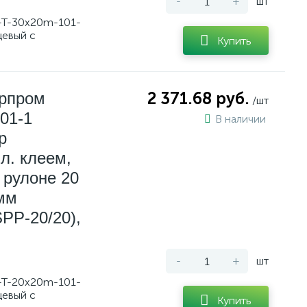
-
+
шт
-T-30x20m-101-
цевый с
Купить
ерпром
2 371.68 руб.
/шт
01-1
В наличии
р
л. клеем,
 рулоне 20
 мм
PP-20/20),
-
+
шт
-T-20x20m-101-
цевый с
Купить