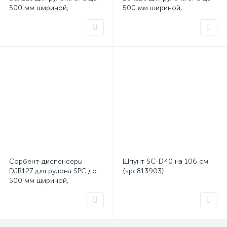
500 мм шириной,
500 мм шириной,
вертикальный, напольный,
напольный {spc830952}
на колесах {spc830954}
Сорбент-диспенсеры
Шпунт SC-D40 на 106 см
DJR127 для рулона SPC до
{spc813903}
500 мм шириной,
настенный {spc830953}