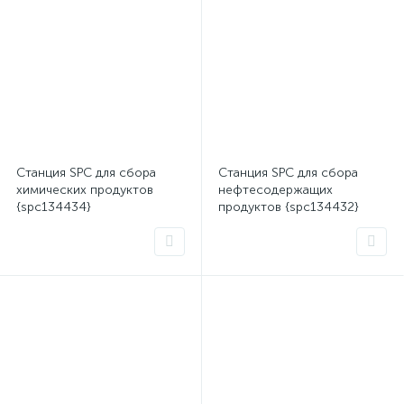
Станция SPC для сбора
Станция SPC для сбора
химических продуктов
нефтесодержащих
{spc134434}
продуктов {spc134432}