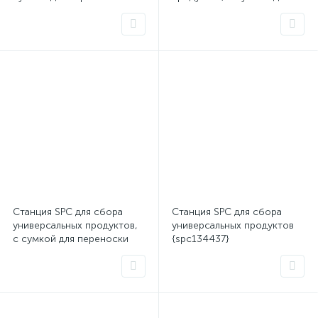
{spc134435}
переноски {spc134433}
Станция SPC для сбора
Станция SPC для сбора
универсальных продуктов,
универсальных продуктов
с сумкой для переноски
{spc134437}
{spc134436}