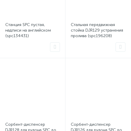
Станция SPC пустая,
Стальная передвижная
надписи на английском
стойка DJR129 устранения
{spc134431}
пролива {spc196208}
Сорбент-диспенсер
Сорбент-диспенсер
DJR128 для рулона SPC до
DJR126 для рулона SPC до