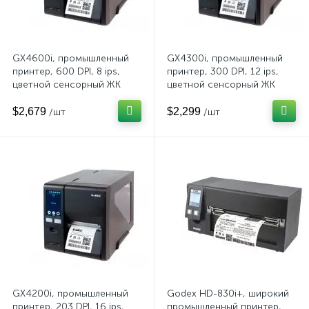
GX4600i, промышленный
GX4300i, промышленный
принтер, 600 DPI, 8 ips,
принтер, 300 DPI, 12 ips,
цветной сенсорный ЖК
цветной сенсорный ЖК
дисплей 5", Память 256х256
дисплей 5", Память 256х256
МБ, и/ф
МБ, и/ф
$2,679
$2,299
/шт
/шт
RS232/USB/TCPIP/USB
RS232/USB/TCPIP/USB
HOST, (дюймовая втулка
HOST, (дюймовая втулка
риббона), 011-X6i012-000
риббона), 011-X3i007-000
GX4200i, промышленный
Godex HD-830i+, широкий
принтер, 203 DPI, 16 ips,
промышленный принтер,