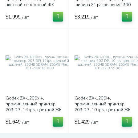
цветной сенсорный ЖК
ширина 8", разрешение 300
дисплей 5", Память 256х256
DPI, 4 ips, цветной ЖК
МБ, и/ф
дисплей (256MB Flash,
$1,999
$3,219
/шт
/шт
RS232/USB/TCPIP/USB
256MB SDRAM), 011-
HOST, (дюймовая втулка
H83022-A00
риббона), 011-X2i007-000
Godex ZX-1200xi+,
Godex ZX-1200i+,
промышленный принтер,
промышленный принтер,
203 DPI, 14 ips, цветной ЖК
203 DPI, 10 ips, цветной ЖК
дисплей, 256MB SDRAM,
дисплей, 256MB SDRAM,
256MB Flash, 011-Z2X012-
256MB Flash, 011-Z2i072-
$1,649
$1,429
/шт
/шт
00B
00B