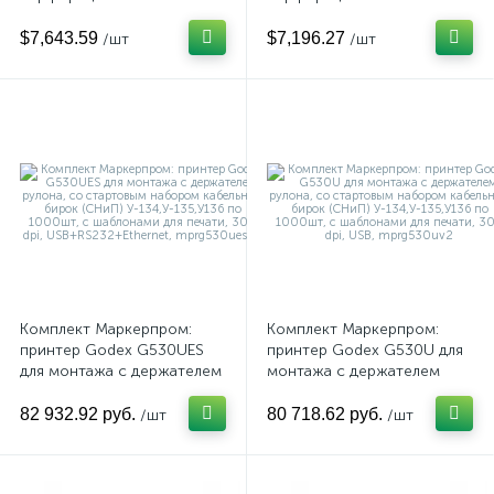
термоусадочной трубки на
термоусадочной трубки на
базе принтера Godex
базе принтера Godex
$7,643.59
$7,196.27
/шт
/шт
ZX1600i+, с адаптерами для
ZX1300Xi+, с адаптерами
лент 5, 6, 8 и 10 мм,
для лент 5, 6, 8 и 10 мм,
разрешение 600 DPI,
разрешение 300 DPI,
mprg1600
mprg1300
Комплект Маркерпром:
Комплект Маркерпром:
принтер Godex G530UES
принтер Godex G530U для
для монтажа с держателем
монтажа с держателем
рулона, со стартовым
рулона, со стартовым
набором кабельных бирок
набором кабельных бирок
82 932.92 руб.
80 718.62 руб.
/шт
/шт
(СНиП) У-134,У-135,У136 по
(СНиП) У-134,У-135,У136 по
1000шт, с шаблонами для
1000шт, с шаблонами для
печати, 300 dpi,
печати, 300 dpi, USB,