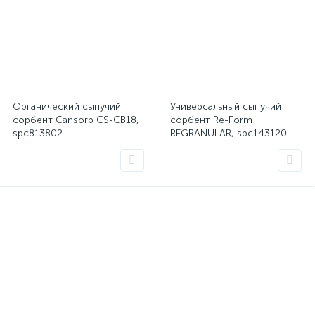
Органический сыпучий
Универсальный сыпучий
сорбент Cansorb CS-CB18,
сорбент Re-Form
spc813802
REGRANULAR, spc143120