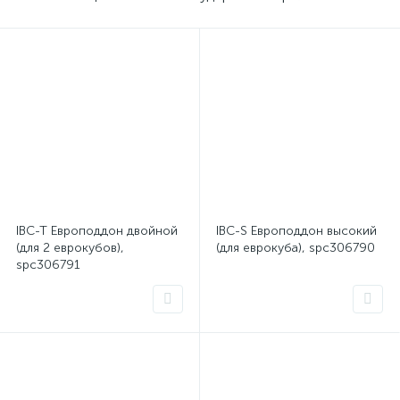
IBC-T Европоддон двойной
IBC-S Европоддон высокий
(для 2 еврокубов),
(для еврокуба), spc306790
spc306791