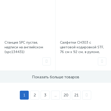
Станция SPC пустая,
Салфетки CH303 с
надписи на английском
цветовой кодировкой STF,
{spc134431}
76 см х 92 см, в рулоне,
spc134360
Показать больше товаров
1
2
3
...
20
21