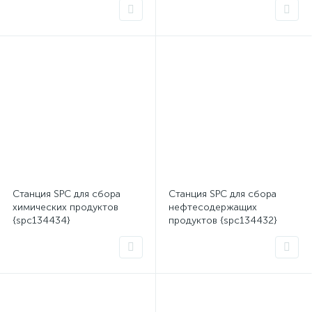
Станция SPC для сбора
Станция SPC для сбора
химических продуктов
нефтесодержащих
{spc134434}
продуктов {spc134432}