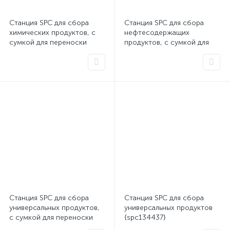
Станция SPC для сбора
Станция SPC для сбора
химических продуктов, с
нефтесодержащих
сумкой для переноски
продуктов, с сумкой для
{spc134435}
переноски {spc134433}
Станция SPC для сбора
Станция SPC для сбора
универсальных продуктов,
универсальных продуктов
с сумкой для переноски
{spc134437}
{spc134436}