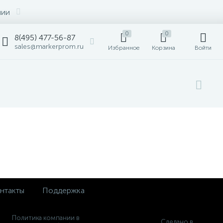
нии
0
0
8(495) 477-56-87
sales@markerprom.ru
Избранное
Корзина
Войти
нтакты
Поддержка
Политика компании в
Сделано в