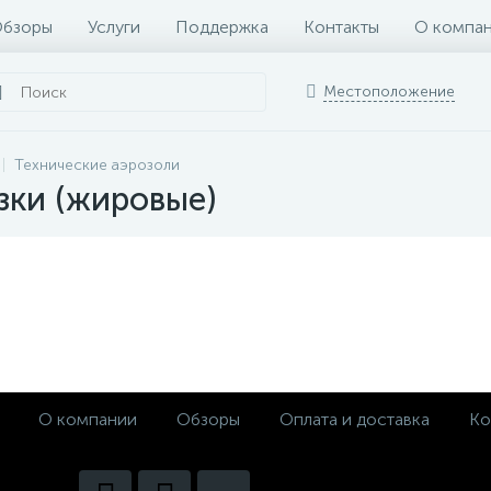
бзоры
Услуги
Поддержка
Контакты
О компа
Местоположение
Технические аэрозоли
зки (жировые)
О компании
Обзоры
Оплата и доставка
Ко