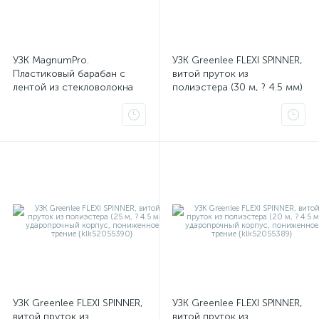
УЗК MagnumPro.
УЗК Greenlee FLEXI SPINNER,
Пластиковый барабан с
витой пруток из
лентой из стекловолокна
полиэстера (30 м, ? 4.5 мм)
30 м (? 3.0 мм) для
ударопрочный корпус,
протяжки кабеля
пониженное трение
{klk52041753}
{klk52055391}
УЗК Greenlee FLEXI SPINNER,
УЗК Greenlee FLEXI SPINNER,
витой пруток из
витой пруток из