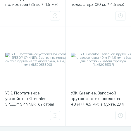
полиэстера (25 м, ? 4.5 мм)
полиэстера (20 м, ? 4.5 мм)
ударопрочный корпус,
ударопрочный корпус,
пониженное трение
пониженное трение
{klk52055390}
{klk52055389}
УЗК. Портативное
УЗК Greenlee. Запасной
устройство Greenlee
пруток из стекловолокна
SPEEDY SPINNER, быстрая
40 м (? 4.5 мм) в бухте, для
размотка и смотка прутка
протяжки кабеля/провода
из стекловолокна, 40 м, ? 3
{klk52055317}
мм {klk52055300}