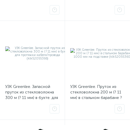
УЗК Greenlee. Запасной
УЗК Greenlee. Пруток из
пруток из стекловолокна
стекловолокна 200 м (? 11
300 м (? 11 мм) в бухте. для
мм) в стальном барабане ?
протяжки кабеля/провода
1000 мм на подставке
{klk52055366}
{klk52055360}