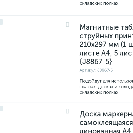
складских полках.
Магнитные таб
струйных прин
210x297 мм (1 ш
листе A4, 5 лис
{J8867-5}
Артикул:
J8867-5
Подойдут для использо
шкафах, досках и холод
складских полках.
Доска маркерн
самоклеящаяся
линованная A4