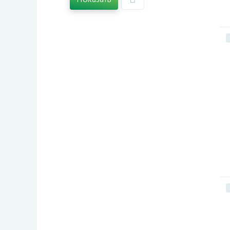
Магнитные таблички
Матричное кодирование
Металлизированные этикетки
Морозостойкие этикетки
Неоновые этикетки
Неотклеивающиеся этикетки
Непросвечивающиеся
этикетки
Пленка для керамики
Пленка для стекла
Пленочные этикетки
Прозрачные этикетки
Самоклеящиеся бейджи
Суперстойкие этикетки
Термопленка для тканей
Удаляемые этикетки
универсальные этикетки
Этикетки для видеокассет
Этикетки для детских вещей