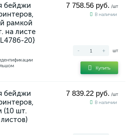
я бейджи
7 758.56 руб.
/шт
ринтеров,
В наличии
ой рамкой
. на листе
{L4786-20}
-
+
шт
идентификации
ольшом
Купить
я бейджи
7 839.22 руб.
/шт
ринтеров,
В наличии
 (10 шт.
 листов)