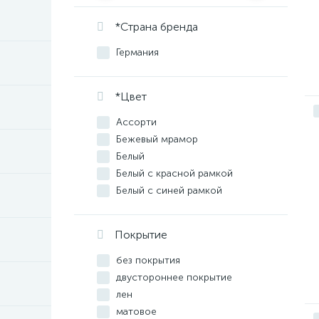
*Страна бренда
Германия
*Цвет
Ассорти
Бежевый мрамор
Белый
Белый с красной рамкой
Белый с синей рамкой
Белый, черная рамка
Желтый
Покрытие
Зеленый
Коричневый
без покрытия
Красный
двустороннее покрытие
Прозрачный
лен
Серебристый
матовое