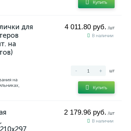
Купить
лички для
4 011.80 руб.
/шт
теров
В наличии
т. на
тов)
-
+
шт
вания на
ильниках,
Купить
ая
2 179.96 руб.
/шт
,
В наличии
 210x297