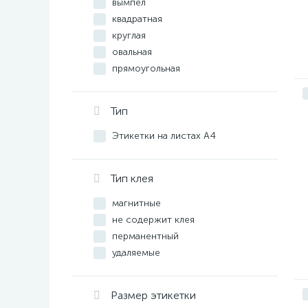
вымпел
квадратная
круглая
овальная
прямоугольная
прямоугольная с
закругленными углами
Тип
Прямоугольные
Этикетки на листах А4
Тип клея
магнитные
не содержит клея
перманентный
удаляемые
Размер этикетки