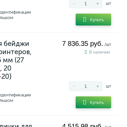
-
+
шт
идентификации
ольшом
Купить
я бейджи
7 836.35 руб.
/шт
ринтеров,
В наличии
6 мм (27
, 20
-20}
-
+
шт
идентификации
ольшом
Купить
лички для
4 515.98 руб.