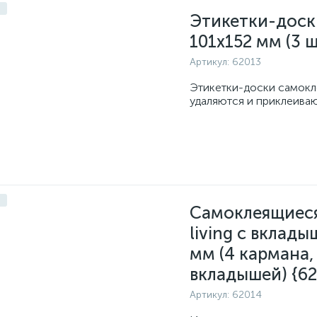
Этикетки-доски
101x152 мм (3 ш
Артикул:
62013
Этикетки-доски самокл
удаляются и приклеиваю
Самоклеящиес
living с вклад
мм (4 кармана,
вкладышей) {62
Артикул:
62014