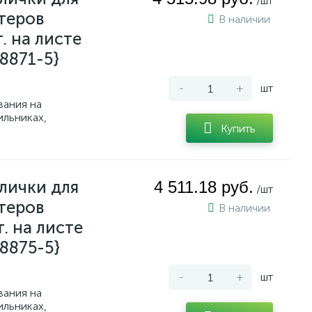
/шт
теров
В наличии
. на листе
J8871-5}
-
+
шт
вания на
ильниках,
Купить
лички для
4 511.18 руб.
/шт
теров
В наличии
. на листе
J8875-5}
-
+
шт
вания на
ильниках,