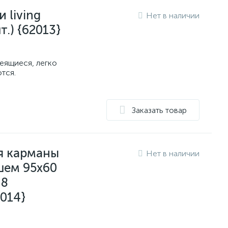
 living
Нет в наличии
т.) {62013}
еящиеся, легко
тся.
Заказать товар
я карманы
Нет в наличии
ышем 95x60
 8
014}