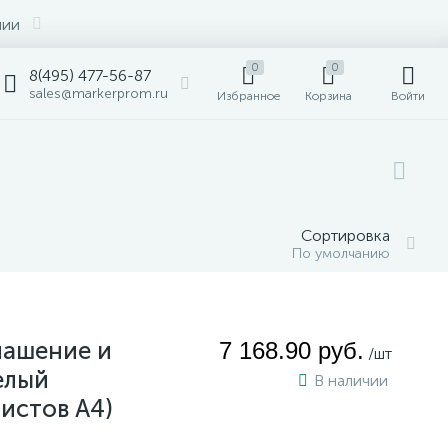
нии
0
0
8(495) 477-56-87
sales@markerprom.ru
Избранное
Корзина
Войти
Сортировка
По умолчанию
лашение и
7 168.90 руб.
/шт
елый
В наличии
листов A4)