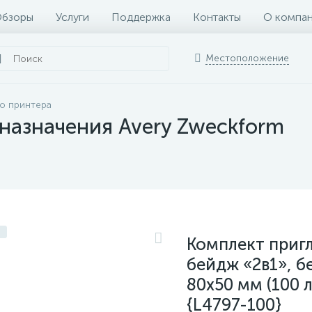
бзоры
Услуги
Поддержка
Контакты
О компа
Местоположение
о принтера
назначения Avery Zweckform
Комплект приг
бейдж «2в1», б
80x50 мм (100 
{L4797-100}