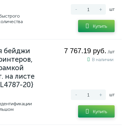
-
+
шт
 быстрого
количества
Купить
я бейджи
7 767.19 руб.
/шт
ринтеров,
В наличии
 рамкой
. на листе
{L4787-20}
-
+
шт
идентификации
ольшом
Купить