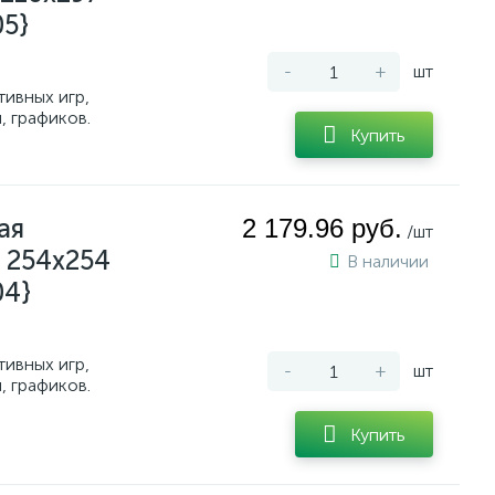
05}
-
+
шт
тивных игр,
, графиков.
Купить
ая
2 179.96 руб.
/шт
 254x254
В наличии
04}
тивных игр,
-
+
шт
, графиков.
Купить