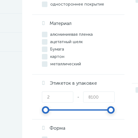
Серебристый, зеленая рамка
одностороннее покрытие
Серебристый, красная рамка
сатиновый
Серебристый, синяя рамка
Супер глянец
Материал
Серебристый, черная рамка
Серый
алюминиевая пленка
Серый, белый
ацетатный шелк
Синий
Бумага
Темно-серый
картон
Чёрный
металлический
неудаляемая пленка
плёнка
Этикеток в упаковке
пластик
полипропилен
-
полиэстер
полиэстер, пластик
полиэтилен
Форма