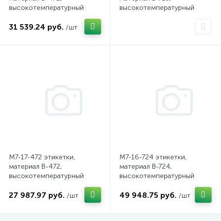
высокотемпературный
высокотемпературный
полиимид, белый, размер
полиимид, белый, размер
31 539.24 руб.
38.1х19.05мм, 250 шт. в
31.75х6.35мм, 750 шт. в
/шт
упак. (brd174600)
упак. (brd174591)
M7-17-472 этикетки,
M7-16-724 этикетки,
материал B-472,
материал B-724,
высокотемпературный
высокотемпературный
полиимид, белый, размер
полиимид, зеленовато-
27 987.97 руб.
49 948.75 руб.
25.4х12.7мм, 500 шт. в упак.
янтарный, размер
/шт
/шт
(brd174557)
25.4х9.53мм, 500 шт. в
упак. (brd174555)