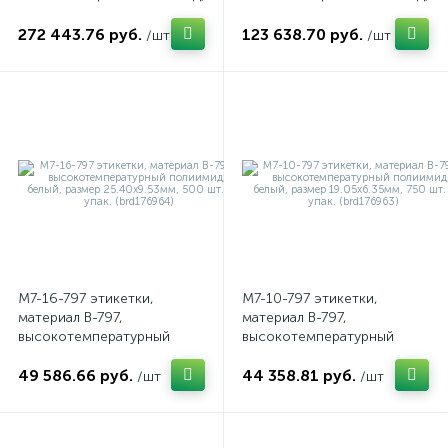
размер 12.7х11.1мм, 10 000
размер 6.35х6.35мм, 10
272 443.76 руб.
123 638.70 руб.
шт. в рул, brd176318
000 шт. в рул, brd176297
/шт
/шт
M7-16-797 этикетки,
M7-10-797 этикетки,
материал B-797,
материал B-797,
высокотемпературный
высокотемпературный
полиимид, белый, размер
полиимид, белый, размер
49 586.66 руб.
44 358.81 руб.
25.40х9.53мм, 500 шт. в
19.05х6.35мм, 750 шт. в
/шт
/шт
упак. (brd176964)
упак. (brd176963)