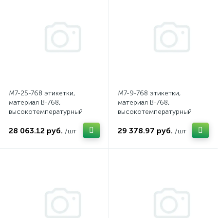
M7-25-768 этикетки,
M7-9-768 этикетки,
материал B-768,
материал B-768,
высокотемпературный
высокотемпературный
полиимид, белый, размер
полиимид, белый, размер
28 063.12 руб.
29 378.97 руб.
31.75х6.35мм, 750 шт. в
16.51х5.08 мм, 750 шт. в
/шт
/шт
упак. (brd176944)
упак. (brd176943)