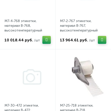
M7-4-768 этикетки,
M7-2-767 этикетки,
материал B-768,
материал B-767,
высокотемпературный
высокотемпературный
полиимид, белый, размер
полиимид, белый, размер
10 018.44 руб.
13 964.61 руб.
10.16х10.16мм, 500 шт. в
50.8х6.35мм, 100 шт. в упак.
/шт
/шт
упак. (brd176942)
(brd176941)
M7-30-472 этикетки,
M7-25-718 этикетки,
материал B-472,
материал B-718,