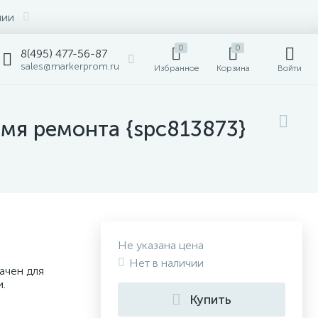
нии
0
0
8(495) 477-56-87
sales@markerprom.ru
Избранное
Корзина
Войти
емя ремонта {spc813873}
Не указана цена
Нет в наличии
ачен для
.
Купить