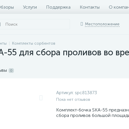
бзоры
Услуги
Поддержка
Контакты
О компа
Местоположение
нты
Комплекты сорбентов
A-55 для сбора проливов во вр
ывы
0
Артикул:
spc813873
Пока нет отзывов
Комплект-бочка SKA-55 предназн
сбора проливов большой площади