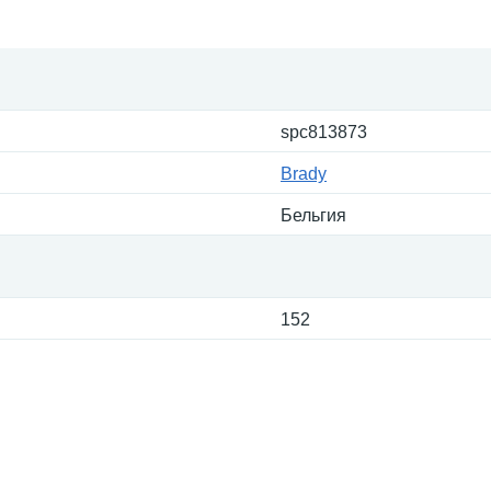
spc813873
Brady
Бельгия
152