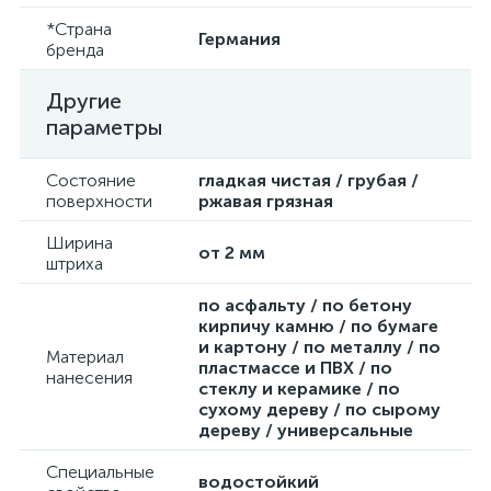
*Страна
Германия
бренда
Другие
параметры
Состояние
гладкая чистая / грубая /
поверхности
ржавая грязная
Ширина
от 2 мм
штриха
по асфальту / по бетону
кирпичу камню / по бумаге
и картону / по металлу / по
Материал
пластмассе и ПВХ / по
нанесения
стеклу и керамике / по
сухому дереву / по сырому
дереву / универсальные
Специальные
водостойкий