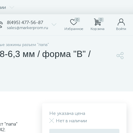
нии
0
0
8(495) 477-56-87
sales@markerprom.ru
Избранное
Корзина
Войти
ые зажимы разъем "папа"
-6,3 мм / форма "В" /
Не указана цена
Нет в наличии
т "папа"
42.