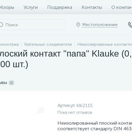
бзоры
Услуги
Поддержка
Контакты
О компа
Местоположение
ромонтажа
Кабельные соединители
Неизолированные контактн
ский контакт "папа" Klauke (0,8
100 шт.)
ывы
0
Артикул:
klk2115
Пока нет отзывов
Неизолированный плоский контак
соответствует стандарту DIN 463