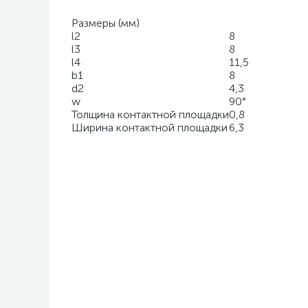
Размеры (мм)
l2
8
l3
8
l4
11,5
b1
8
d2
4,3
w
90°
Толщина контактной площадки
0,8
Ширина контактной площадки
6,3