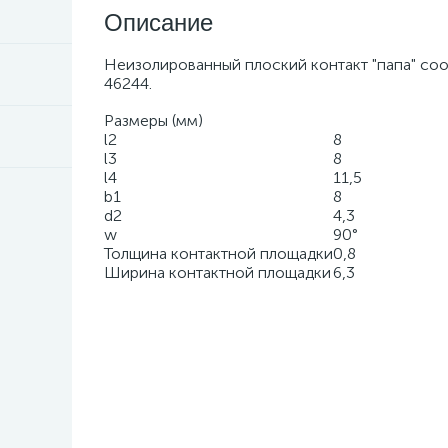
Описание
Неизолированный плоский контакт "папа"
соот
46244.
Размеры (мм)
l2
8
l3
8
l4
11,5
b1
8
d2
4,3
w
90°
Толщина контактной площадки
0,8
Ширина контактной площадки
6,3