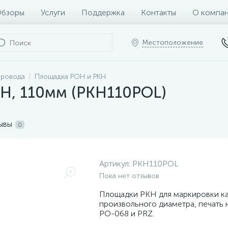
бзоры
Услуги
Поддержка
Контакты
О компа
Местоположение
провода
Площадка POH и РКН
KH, 110мм (РКН110РОL)
ывы
0
Артикул:
РКН110РОL
Пока нет отзывов
Площадки PKH для маркировки к
произвольного диаметра, печать 
РО-068 и PRZ.