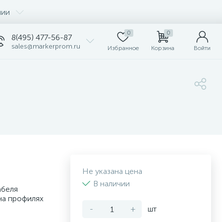
нии
0
0
8(495) 477-56-87
sales@markerprom.ru
Избранное
Корзина
Войти
Не указана цена
В наличии
абеля
на профилях
-
+
шт