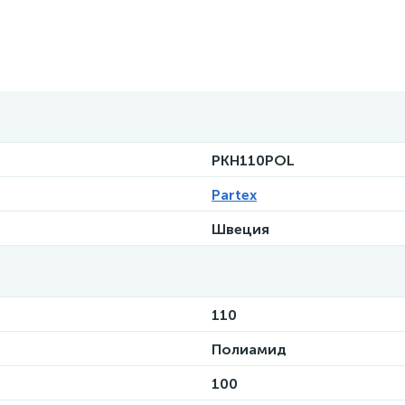
РКН110РОL
Partex
Швеция
110
Полиамид
100