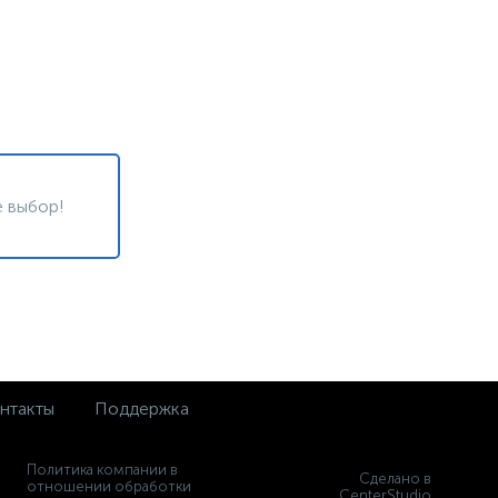
 выбор!
нтакты
Поддержка
Политика компании в
Сделано в
отношении обработки
CenterStudio